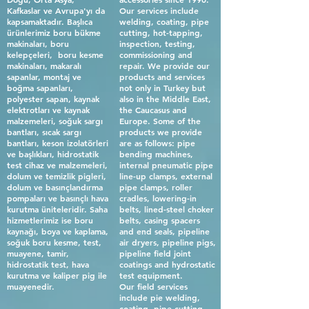
Kafkaslar ve Avrupa'yı da
Our services include
kapsamaktadır. Başlıca
welding, coating, pipe
ürünlerimiz boru bükme
cutting, hot-tapping,
makinaları, boru
inspection, testing,
kelepçeleri, boru kesme
commissioning and
makinaları, makaralı
repair. We provide our
sapanlar, montaj ve
products and services
boğma sapanları,
not only in Turkey but
polyester sapan, kaynak
also in the Middle East,
elektrotları ve kaynak
the Caucasus and
malzemeleri, soğuk sargı
Europe. Some of the
bantları, sıcak sargı
products we provide
bantları, keson izolatörleri
are as follows: pipe
ve başlıkları, hidrostatik
bending machines,
test cihaz ve malzemeleri,
internal pneumatic pipe
dolum ve temizlik pigleri,
line-up clamps, external
dolum ve basınçlandırma
pipe clamps, roller
pompaları ve basınçlı hava
cradles, lowering-in
kurutma üniteleridir. Saha
belts, lined-steel choker
hizmetlerimiz ise boru
belts, casing spacers
kaynağı, boya ve kaplama,
and end seals, pipeline
soğuk boru kesme, test,
air dryers, pipeline pigs,
muayene, tamir,
pipeline field joint
hidrostatik test, hava
coatings and hydrostatic
kurutma ve kaliper pig ile
test equipment.
muayenedir.
Our field services
include pie welding,
coating, pipe cutting,