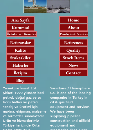
Ana Sayfa
Home
Kurumsal
About
Ürünler ve Hizmetler
Products & Services
Referanslar
References
Kalite
Quality
Stoktakiler
Stock Items
Haberler
News
İletişim
Contact
Blog
Yarımküre İnşaat Ltd.
Yarımküre / Hemisphere
Şirketi 1990 yılından beri
Co. is one of the leading
petrol, doğal gaz ve su
companies in Turkey in
boru hatları ve petrol
oil & gas field
sondaj ve üretimi için
equipment and services.
makina, ekipman, malzeme
We have been
ve hizmetler sunmaktadır.
supplying pipeline
Ürün ve hizmetlerimiz
construction and oilfield
Türkiye haricinde Orta
equipment and
Doğu, Orta Asya,
accessories since 1990.