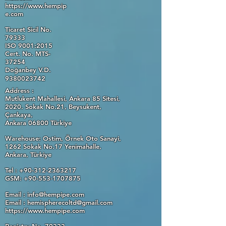
https://www.hempip
e.com
Ticaret Sicil No.
79333
ISO 9001:2015
Cert. No. MTS-
37254
Doğanbey V.D.
9380023742
Address :
Mutlukent Mahallesi,
Ankara 85 Sitesi,
2020. Sokak No.21,
Beysukent,
Çankaya,
Ankara 06800
Türkiye
Warehouse: Ostim, Örnek Oto Sanayi,
1262 Sokak No.17 Yenimahalle,
Ankara, Türkiye
Tel :
+90-312-2363217
GSM: +90-553-1707875
Email :
info@hempipe.com
Email :
hemispherecoltd@gmail.com
https://www.hempipe.com