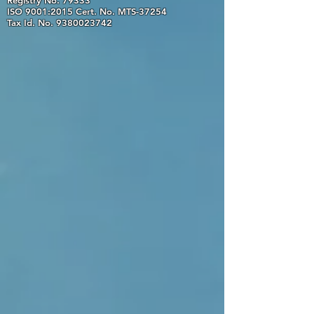
Registry No. 79333
ISO 9001:2015 Cert. No. MTS-37254
Tax Id. No.
9380023742