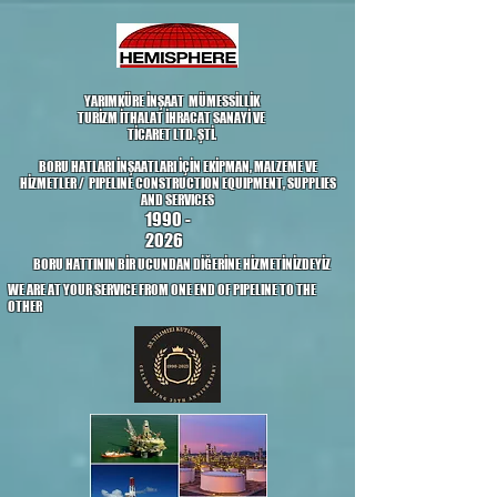
google704e7c1836bb5d80.html
YARIMKÜRE İNŞAAT MÜMESSİLLİK
TURİZM İTHALAT İHRACAT SANAYİ VE
TİCARET LTD. ŞTİ.
BORU HATLARI İNŞAATLARI İÇİN EKİPMAN, MALZEME VE
HİZMETLER / PIPELINE CONSTRUCTION EQUIPMENT, SUPPLIES
AND SERVICES
1990 -
2026
BORU HATTININ BİR UCUNDAN DİĞERİNE HİZMETİNİZDEYİZ
WE ARE AT YOUR SERVICE FROM ONE END OF PIPELINE TO THE
OTHER