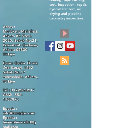
test, inspection, repair,
hydrostatic test, air
drying and pipeline
geometry inspection.
Adres :
Mutlukent Mahallesi,
Ankara 85 Sitesi,
2020. Sokak No.21,
Beysukent, Çankaya,
Ankara 06800
Türkiye
Depo: Ostim, Örnek
Oto Sanayi, 1262
Sokak No.17
Yenimahalle, Ankara,
Türkiye
Tel :
312-2363217
GSM: 553-
1707875
Eposta :
info@hempipe.com
Eposta :
hemispherecoltd@g
mail.com