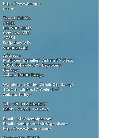
https://www.hempip
e.com
Ticaret Sicil No.
79333
ISO 9001:2015
Cert. No. MTS-
37254
Doğanbey V.D.
9380023742
Address :
Mutlukent Mahallesi,
Ankara 85 Sitesi,
2020. Sokak No.21,
Beysukent,
Çankaya,
Ankara 06800
Türkiye
Warehouse: Ostim, Örnek Oto Sanayi,
1262 Sokak No.17 Yenimahalle,
Ankara, Türkiye
Tel :
+90-312-2363217
GSM: +90-553-1707875
Email :
info@hempipe.com
Email :
hemispherecoltd@gmail.com
https://www.hempipe.com