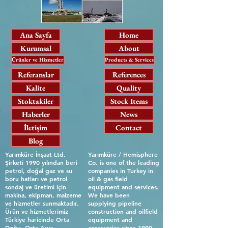
Ana Sayfa
Home
Kurumsal
About
Ürünler ve Hizmetler
Products & Services
Referanslar
References
Kalite
Quality
Stoktakiler
Stock Items
Haberler
News
İletişim
Contact
Blog
Yarımküre İnşaat Ltd.
Yarımküre / Hemisphere
Şirketi 1990 yılından beri
Co. is one of the leading
petrol, doğal gaz ve su
companies in Turkey in
boru hatları ve petrol
oil & gas field
sondaj ve üretimi için
equipment and services.
makina, ekipman, malzeme
We have been
ve hizmetler sunmaktadır.
supplying pipeline
Ürün ve hizmetlerimiz
construction and oilfield
Türkiye haricinde Orta
equipment and
Doğu, Orta Asya,
accessories since 1990.