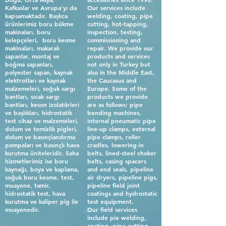
Kafkaslar ve Avrupa'yı da
Our services include
kapsamaktadır. Başlıca
welding, coating, pipe
ürünlerimiz boru bükme
cutting, hot-tapping,
makinaları, boru
inspection, testing,
kelepçeleri, boru kesme
commissioning and
makinaları, makaralı
repair. We provide our
sapanlar, montaj ve
products and services
boğma sapanları,
not only in Turkey but
polyester sapan, kaynak
also in the Middle East,
elektrotları ve kaynak
the Caucasus and
malzemeleri, soğuk sargı
Europe. Some of the
bantları, sıcak sargı
products we provide
bantları, keson izolatörleri
are as follows: pipe
ve başlıkları, hidrostatik
bending machines,
test cihaz ve malzemeleri,
internal pneumatic pipe
dolum ve temizlik pigleri,
line-up clamps, external
dolum ve basınçlandırma
pipe clamps, roller
pompaları ve basınçlı hava
cradles, lowering-in
kurutma üniteleridir. Saha
belts, lined-steel choker
hizmetlerimiz ise boru
belts, casing spacers
kaynağı, boya ve kaplama,
and end seals, pipeline
soğuk boru kesme, test,
air dryers, pipeline pigs,
muayene, tamir,
pipeline field joint
hidrostatik test, hava
coatings and hydrostatic
kurutma ve kaliper pig ile
test equipment.
muayenedir.
Our field services
include pie welding,
coating, pipe cutting,