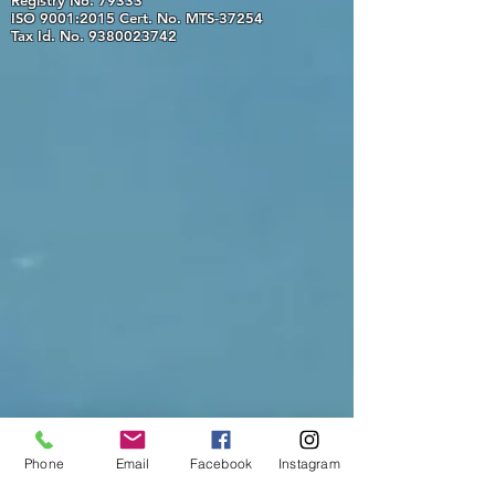
Registry No. 79333
ISO 9001:2015 Cert. No. MTS-37254
Tax Id. No.
9380023742
Phone
Email
Facebook
Instagram