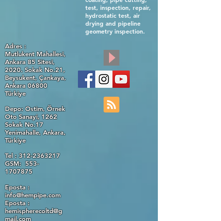
test, inspection, repair,
hydrostatic test, air
drying and pipeline
geometry inspection.
Adres :
Mutlukent Mahallesi,
Ankara 85 Sitesi,
2020. Sokak No.21,
Beysukent, Çankaya,
Ankara 06800
Türkiye
Depo: Ostim, Örnek
Oto Sanayi, 1262
Sokak No.17
Yenimahalle, Ankara,
Türkiye
Tel :
312-2363217
GSM: 553-
1707875
Eposta :
info@hempipe.com
Eposta :
hemispherecoltd@g
mail.com