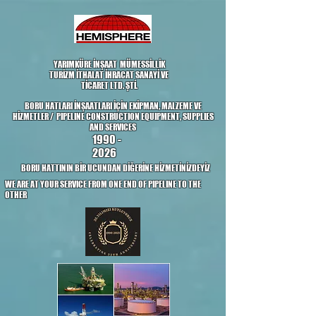
google704e7c1836bb5d80.html
YARIMKÜRE İNŞAAT MÜMESSİLLİK
TURİZM İTHALAT İHRACAT SANAYİ VE
TİCARET LTD. ŞTİ.
BORU HATLARI İNŞAATLARI İÇİN EKİPMAN, MALZEME VE
HİZMETLER / PIPELINE CONSTRUCTION EQUIPMENT, SUPPLIES
AND SERVICES
1990 -
2026
BORU HATTININ BİR UCUNDAN DİĞERİNE HİZMETİNİZDEYİZ
WE ARE AT YOUR SERVICE FROM ONE END OF PIPELINE TO THE
OTHER