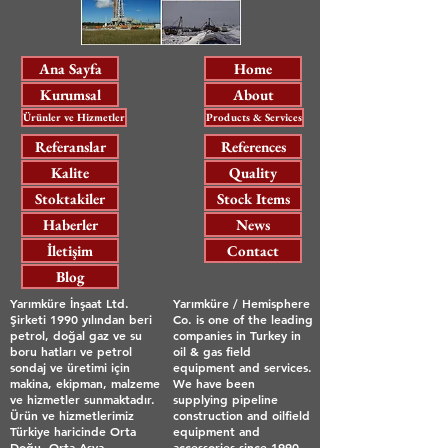
Ana Sayfa
Home
Kurumsal
About
Ürünler ve Hizmetler
Products & Services
Referanslar
References
Kalite
Quality
Stoktakiler
Stock Items
Haberler
News
İletişim
Contact
Blog
Yarımküre İnşaat Ltd.
Yarımküre / Hemisphere
Şirketi 1990 yılından beri
Co. is one of the leading
petrol, doğal gaz ve su
companies in Turkey in
boru hatları ve petrol
oil & gas field
sondaj ve üretimi için
equipment and services.
makina, ekipman, malzeme
We have been
ve hizmetler sunmaktadır.
supplying pipeline
Ürün ve hizmetlerimiz
construction and oilfield
Türkiye haricinde Orta
equipment and
Doğu, Orta Asya,
accessories since 1990.