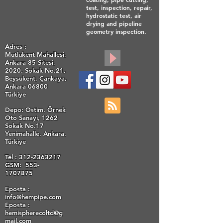
test, inspection, repair,
hydrostatic test, air
drying and pipeline
geometry inspection.
Adres :
Mutlukent Mahallesi,
Ankara 85 Sitesi,
2020. Sokak No.21,
Beysukent, Çankaya,
Ankara 06800
Türkiye
Depo: Ostim, Örnek
Oto Sanayi, 1262
Sokak No.17
Yenimahalle, Ankara,
Türkiye
Tel :
312-2363217
GSM: 553-
1707875
Eposta :
info@hempipe.com
Eposta :
hemispherecoltd@g
mail.com