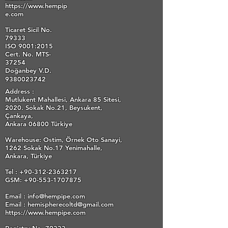
https://www.hempip
e.com
Ticaret Sicil No.
79333
ISO 9001:2015
Cert. No. MTS-
37254
Doğanbey V.D.
9380023742
Address :
Mutlukent Mahallesi,
Ankara 85 Sitesi,
2020. Sokak No.21,
Beysukent,
Çankaya,
Ankara 06800
Türkiye
Warehouse: Ostim, Örnek Oto Sanayi,
1262 Sokak No.17 Yenimahalle,
Ankara, Türkiye
Tel :
+90-312-2363217
GSM: +90-553-1707875
Email :
info@hempipe.com
Email :
hemispherecoltd@gmail.com
https://www.hempipe.com