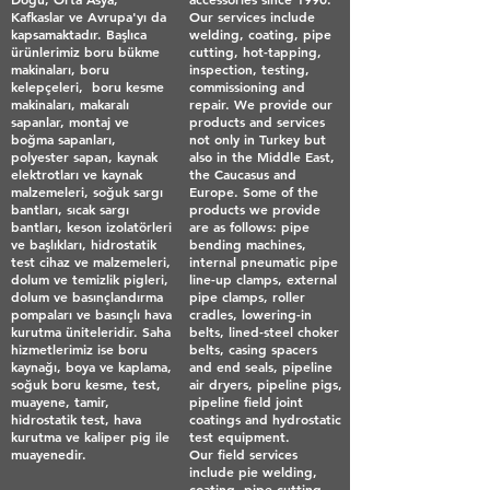
Kafkaslar ve Avrupa'yı da
Our services include
kapsamaktadır. Başlıca
welding, coating, pipe
ürünlerimiz boru bükme
cutting, hot-tapping,
makinaları, boru
inspection, testing,
kelepçeleri, boru kesme
commissioning and
makinaları, makaralı
repair. We provide our
sapanlar, montaj ve
products and services
boğma sapanları,
not only in Turkey but
polyester sapan, kaynak
also in the Middle East,
elektrotları ve kaynak
the Caucasus and
malzemeleri, soğuk sargı
Europe. Some of the
bantları, sıcak sargı
products we provide
bantları, keson izolatörleri
are as follows: pipe
ve başlıkları, hidrostatik
bending machines,
test cihaz ve malzemeleri,
internal pneumatic pipe
dolum ve temizlik pigleri,
line-up clamps, external
dolum ve basınçlandırma
pipe clamps, roller
pompaları ve basınçlı hava
cradles, lowering-in
kurutma üniteleridir. Saha
belts, lined-steel choker
hizmetlerimiz ise boru
belts, casing spacers
kaynağı, boya ve kaplama,
and end seals, pipeline
soğuk boru kesme, test,
air dryers, pipeline pigs,
muayene, tamir,
pipeline field joint
hidrostatik test, hava
coatings and hydrostatic
kurutma ve kaliper pig ile
test equipment.
muayenedir.
Our field services
include pie welding,
coating, pipe cutting,