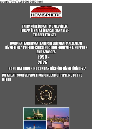
google704e7c1836bb5d80.html
YARIMKÜRE İNŞAAT MÜMESSİLLİK
TURİZM İTHALAT İHRACAT SANAYİ VE
TİCARET LTD. ŞTİ.
BORU HATLARI İNŞAATLARI İÇİN EKİPMAN, MALZEME VE
HİZMETLER / PIPELINE CONSTRUCTION EQUIPMENT, SUPPLIES
AND SERVICES
1990 -
2026
BORU HATTININ BİR UCUNDAN DİĞERİNE HİZMETİNİZDEYİZ
WE ARE AT YOUR SERVICE FROM ONE END OF PIPELINE TO THE
OTHER